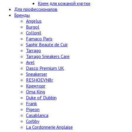
Крем для кожаной куртки
Для профессионалов
Бренды
Angelus
Burgol
Collonil
Famaco Paris
Saphir Beaute de Cuir
Tarrago
Tarrago Sneakers Care
Avel
Dasco Premium UK
Sneakerser
RESHOEVN8r
Кремторг
Oma King
Duke of Dubbin
Frank
Pigeon
Casablanca
Corbby
La Cordonnerie Anglaise