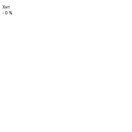
Хит
-
0
%