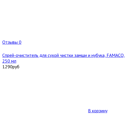
Отзывы 0
Спрей-очиститель для сухой чистки замши и нубука, FAMACO,
250 мл
1290
руб
В корзину