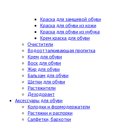
Краска для замшевой обуви
Краска для обуви из кожи
Краска для обуви из нубука
Крем краска для обуви
Очистители
Водоотталкивающая пропитка
Крем для обуви
Воск для обуви
Жир для обуви
Бальзам для обуви
Щетки для обуви
Растяжители
Дезодорант
Аксессуары для обуви
Колодки и формодержатели
Растяжки и распорки
Салфетки, бархотки