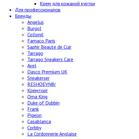
Крем для кожаной куртки
Для профессионалов
Бренды
Angelus
Burgol
Collonil
Famaco Paris
Saphir Beaute de Cuir
Tarrago
Tarrago Sneakers Care
Avel
Dasco Premium UK
Sneakerser
RESHOEVN8r
Кремторг
Oma King
Duke of Dubbin
Frank
Pigeon
Casablanca
Corbby
La Cordonnerie Anglaise