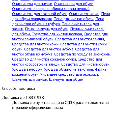
Очистители для замши
,
Очистители для обуви
,
Очиститель велюра и обивки салона пенный
,
Очиститель для кожаной обуви
,
Очиститель кожи
,
Пена
для обуви очищающая
,
Пена для чистки обуви
,
Пена
для чистки обуви из нубука
,
Пена очистители для
замши
,
Пена шампунь для обуви
,
Пенный очиститель
для обуви
,
Средства для чистки велюра
,
Средства для
чистки замшевой обуви
,
Средства для чистки замши
,
Средства для чистки кожи
,
Средства для чистки кожи
обуви
,
Средства для чистки нубука
,
Средства для
чистки обуви из нубука
,
Средства по уходу за экокожей
,
Средство для чистки кожаной сумки
,
Средство для
чистки кроссовок из замши
,
Средство для чистки обуви
,
Уход за велюром
,
Уход за обувью из текстиля
,
Чистка
кожаной обуви
,
Чистящее средство для экокожи
,
Шампунь для замши
,
Шампунь для обуви
Способы доставки
Доставка до ПВЗ СДЭК
Доставка до пунктов выдачи СДЭК рассчитывается на
странице оформления заказа