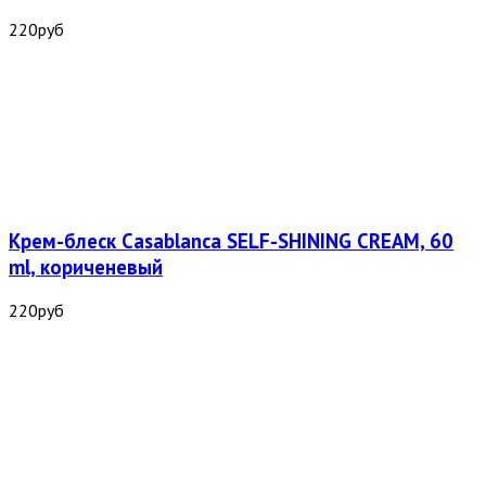
220
руб
Крем-блеск Casablanca SELF-SHINING CREAM, 60
ml, кориченевый
220
руб