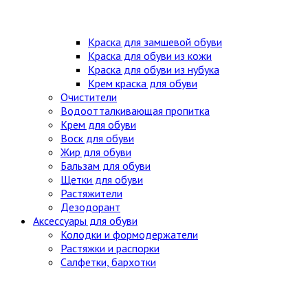
Краска для замшевой обуви
Краска для обуви из кожи
Краска для обуви из нубука
Крем краска для обуви
Очистители
Водоотталкивающая пропитка
Крем для обуви
Воск для обуви
Жир для обуви
Бальзам для обуви
Щетки для обуви
Растяжители
Дезодорант
Аксессуары для обуви
Колодки и формодержатели
Растяжки и распорки
Салфетки, бархотки