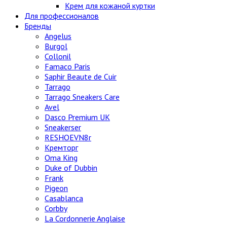
Крем для кожаной куртки
Для профессионалов
Бренды
Angelus
Burgol
Collonil
Famaco Paris
Saphir Beaute de Cuir
Tarrago
Tarrago Sneakers Care
Avel
Dasco Premium UK
Sneakerser
RESHOEVN8r
Кремторг
Oma King
Duke of Dubbin
Frank
Pigeon
Casablanca
Corbby
La Cordonnerie Anglaise