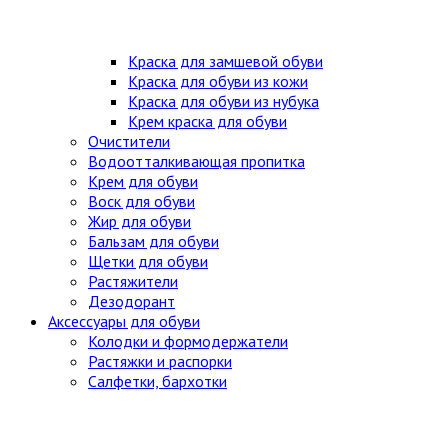
Краска для замшевой обуви
Краска для обуви из кожи
Краска для обуви из нубука
Крем краска для обуви
Очистители
Водоотталкивающая пропитка
Крем для обуви
Воск для обуви
Жир для обуви
Бальзам для обуви
Щетки для обуви
Растяжители
Дезодорант
Аксессуары для обуви
Колодки и формодержатели
Растяжки и распорки
Салфетки, бархотки