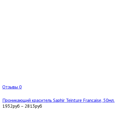
Отзывы 0
Проникающий краситель Saphir Teinture Francaise, 50мл.
1932
руб
–
2813
руб