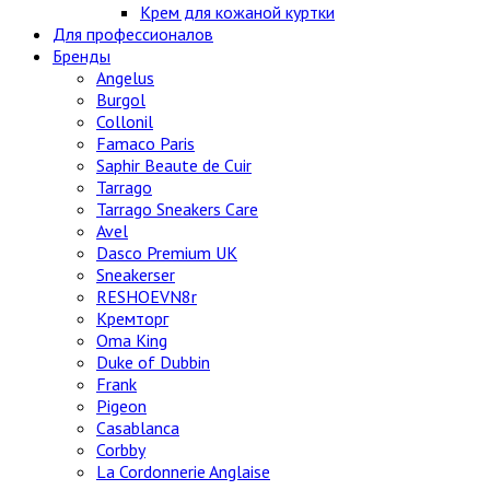
Крем для кожаной куртки
Для профессионалов
Бренды
Angelus
Burgol
Collonil
Famaco Paris
Saphir Beaute de Cuir
Tarrago
Tarrago Sneakers Care
Avel
Dasco Premium UK
Sneakerser
RESHOEVN8r
Кремторг
Oma King
Duke of Dubbin
Frank
Pigeon
Casablanca
Corbby
La Cordonnerie Anglaise