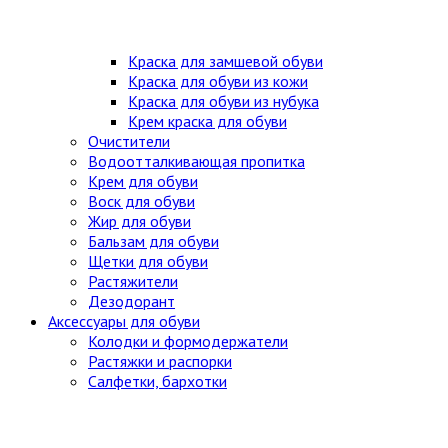
Краска для замшевой обуви
Краска для обуви из кожи
Краска для обуви из нубука
Крем краска для обуви
Очистители
Водоотталкивающая пропитка
Крем для обуви
Воск для обуви
Жир для обуви
Бальзам для обуви
Щетки для обуви
Растяжители
Дезодорант
Аксессуары для обуви
Колодки и формодержатели
Растяжки и распорки
Салфетки, бархотки