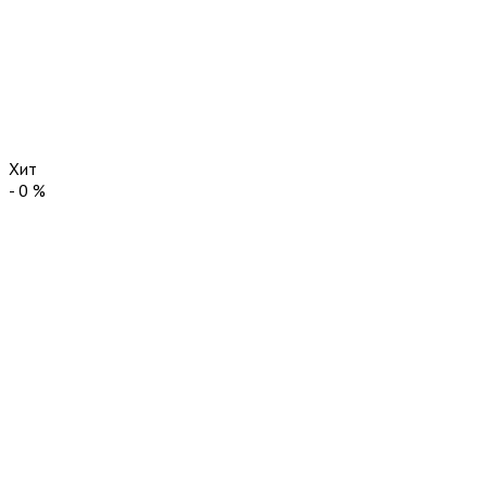
Хит
-
0
%