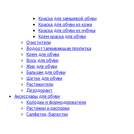
Краска для замшевой обуви
Краска для обуви из кожи
Краска для обуви из нубука
Крем краска для обуви
Очистители
Водоотталкивающая пропитка
Крем для обуви
Воск для обуви
Жир для обуви
Бальзам для обуви
Щетки для обуви
Растяжители
Дезодорант
Аксессуары для обуви
Колодки и формодержатели
Растяжки и распорки
Салфетки, бархотки