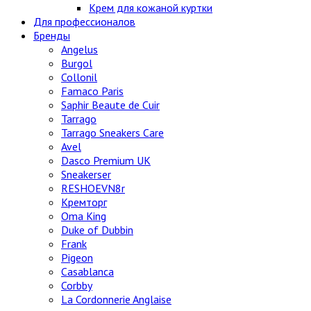
Крем для кожаной куртки
Для профессионалов
Бренды
Angelus
Burgol
Collonil
Famaco Paris
Saphir Beaute de Cuir
Tarrago
Tarrago Sneakers Care
Avel
Dasco Premium UK
Sneakerser
RESHOEVN8r
Кремторг
Oma King
Duke of Dubbin
Frank
Pigeon
Casablanca
Corbby
La Cordonnerie Anglaise