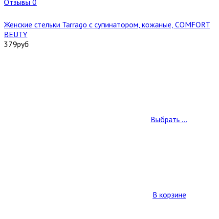
Отзывы 0
Женские стельки Tarrago с супинатором, кожаные, COMFORT
BEUTY
379
руб
Выбрать ...
В корзине