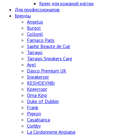
Крем для кожаной куртки
Для профессионалов
Бренды
Angelus
Burgol
Collonil
Famaco Paris
Saphir Beaute de Cuir
Tarrago
Tarrago Sneakers Care
Avel
Dasco Premium UK
Sneakerser
RESHOEVN8r
Кремторг
Oma King
Duke of Dubbin
Frank
Pigeon
Casablanca
Corbby
La Cordonnerie Anglaise