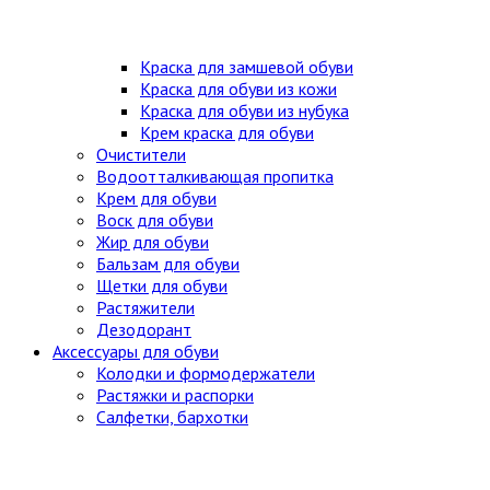
Краска для замшевой обуви
Краска для обуви из кожи
Краска для обуви из нубука
Крем краска для обуви
Очистители
Водоотталкивающая пропитка
Крем для обуви
Воск для обуви
Жир для обуви
Бальзам для обуви
Щетки для обуви
Растяжители
Дезодорант
Аксессуары для обуви
Колодки и формодержатели
Растяжки и распорки
Салфетки, бархотки