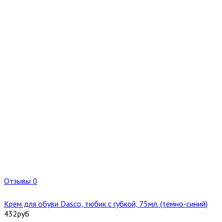
Отзывы 0
Крем для обуви Dasco, тюбик с губкой, 75мл. (темно-синий)
432
руб