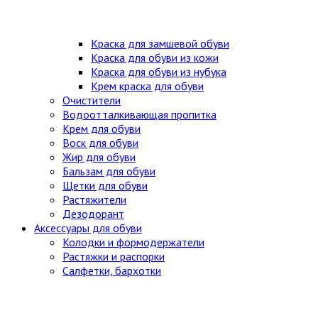
Краска для замшевой обуви
Краска для обуви из кожи
Краска для обуви из нубука
Крем краска для обуви
Очистители
Водоотталкивающая пропитка
Крем для обуви
Воск для обуви
Жир для обуви
Бальзам для обуви
Щетки для обуви
Растяжители
Дезодорант
Аксессуары для обуви
Колодки и формодержатели
Растяжки и распорки
Салфетки, бархотки