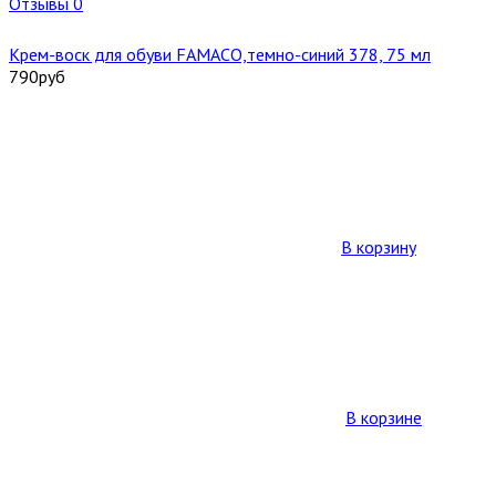
Отзывы 0
Крем-воск для обуви FAMACO,темно-синий 378, 75 мл
790
руб
В корзину
В корзине