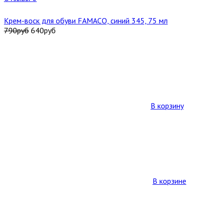
Крем-воск для обуви FAMACO, синий 345, 75 мл
790
руб
640
руб
В корзину
В корзине