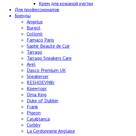
Крем для кожаной куртки
Для профессионалов
Бренды
Angelus
Burgol
Collonil
Famaco Paris
Saphir Beaute de Cuir
Tarrago
Tarrago Sneakers Care
Avel
Dasco Premium UK
Sneakerser
RESHOEVN8r
Кремторг
Oma King
Duke of Dubbin
Frank
Pigeon
Casablanca
Corbby
La Cordonnerie Anglaise