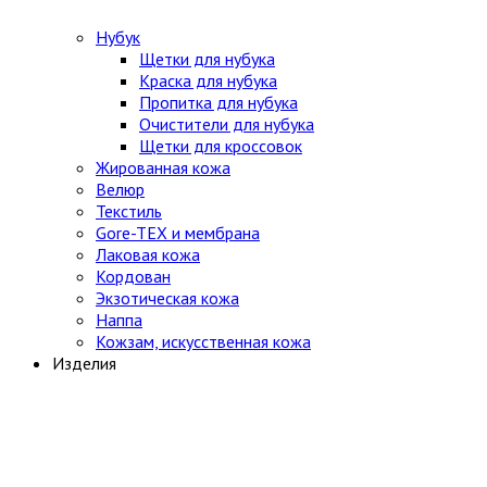
Нубук
Щетки для нубука
Краска для нубука
Пропитка для нубука
Очистители для нубука
Щетки для кроссовок
Жированная кожа
Велюр
Текстиль
Gore-TEX и мембрана
Лаковая кожа
Кордован
Экзотическая кожа
Наппа
Кожзам, искусственная кожа
Изделия