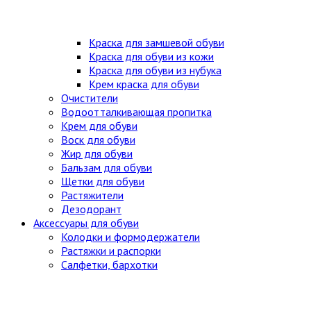
Краска для замшевой обуви
Краска для обуви из кожи
Краска для обуви из нубука
Крем краска для обуви
Очистители
Водоотталкивающая пропитка
Крем для обуви
Воск для обуви
Жир для обуви
Бальзам для обуви
Щетки для обуви
Растяжители
Дезодорант
Аксессуары для обуви
Колодки и формодержатели
Растяжки и распорки
Салфетки, бархотки