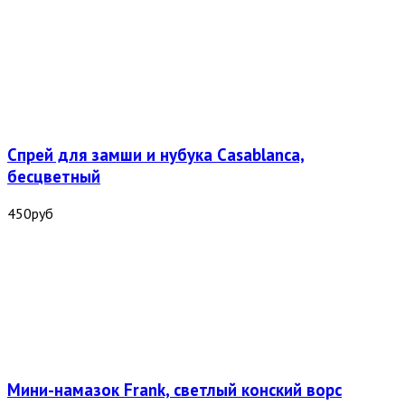
Спрей для замши и нубука Casablanca,
бесцветный
450
руб
Мини-намазок Frank, светлый конский ворс