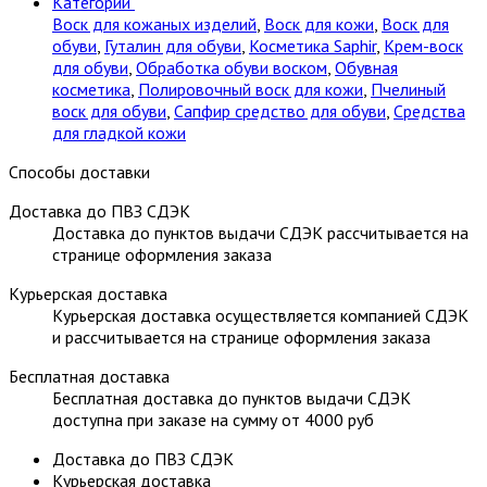
Категории
Воск для кожаных изделий
,
Воск для кожи
,
Воск для
обуви
,
Гуталин для обуви
,
Косметика Saphir
,
Крем-воск
для обуви
,
Обработка обуви воском
,
Обувная
косметика
,
Полировочный воск для кожи
,
Пчелиный
воск для обуви
,
Сапфир средство для обуви
,
Средства
для гладкой кожи
Способы доставки
Доставка до ПВЗ СДЭК
Доставка до пунктов выдачи СДЭК рассчитывается на
странице оформления заказа
Курьерская доставка
Курьерская доставка осуществляется компанией СДЭК
и рассчитывается на странице оформления заказа
Бесплатная доставка
Бесплатная доставка до пунктов выдачи СДЭК
доступна при заказе на сумму от 4000 руб
Доставка до ПВЗ СДЭК
Курьерская доставка