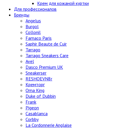
Крем для кожаной куртки
Для профессионалов
Бренды
Angelus
Burgol
Collonil
Famaco Paris
Saphir Beaute de Cuir
Tarrago
Tarrago Sneakers Care
Avel
Dasco Premium UK
Sneakerser
RESHOEVN8r
Кремторг
Oma King
Duke of Dubbin
Frank
Pigeon
Casablanca
Corbby
La Cordonnerie Anglaise