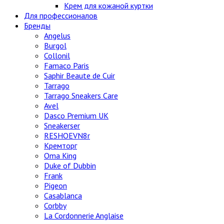
Крем для кожаной куртки
Для профессионалов
Бренды
Angelus
Burgol
Collonil
Famaco Paris
Saphir Beaute de Cuir
Tarrago
Tarrago Sneakers Care
Avel
Dasco Premium UK
Sneakerser
RESHOEVN8r
Кремторг
Oma King
Duke of Dubbin
Frank
Pigeon
Casablanca
Corbby
La Cordonnerie Anglaise