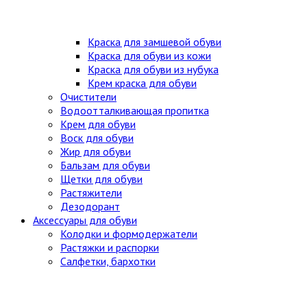
Краска для замшевой обуви
Краска для обуви из кожи
Краска для обуви из нубука
Крем краска для обуви
Очистители
Водоотталкивающая пропитка
Крем для обуви
Воск для обуви
Жир для обуви
Бальзам для обуви
Щетки для обуви
Растяжители
Дезодорант
Аксессуары для обуви
Колодки и формодержатели
Растяжки и распорки
Салфетки, бархотки