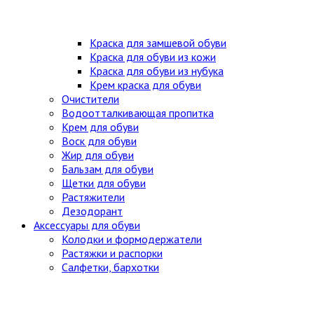
Краска для замшевой обуви
Краска для обуви из кожи
Краска для обуви из нубука
Крем краска для обуви
Очистители
Водоотталкивающая пропитка
Крем для обуви
Воск для обуви
Жир для обуви
Бальзам для обуви
Щетки для обуви
Растяжители
Дезодорант
Аксессуары для обуви
Колодки и формодержатели
Растяжки и распорки
Салфетки, бархотки