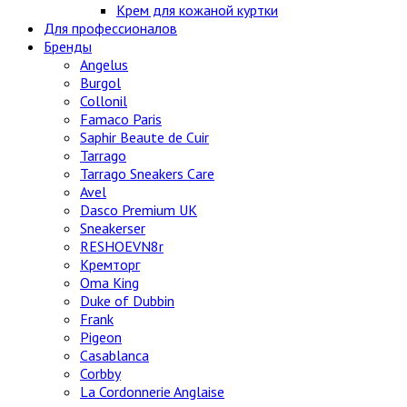
Крем для кожаной куртки
Для профессионалов
Бренды
Angelus
Burgol
Collonil
Famaco Paris
Saphir Beaute de Cuir
Tarrago
Tarrago Sneakers Care
Avel
Dasco Premium UK
Sneakerser
RESHOEVN8r
Кремторг
Oma King
Duke of Dubbin
Frank
Pigeon
Casablanca
Corbby
La Cordonnerie Anglaise