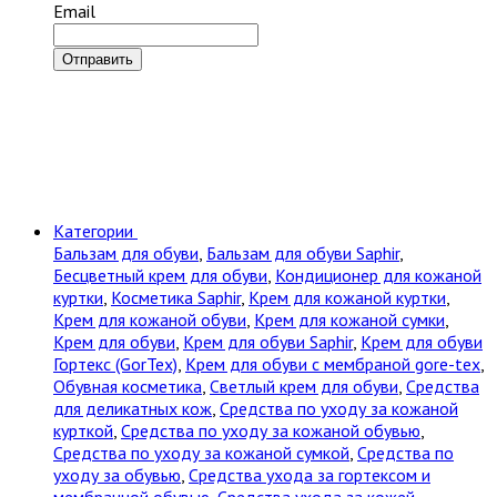
Email
Отправить
Категории
Бальзам для обуви
,
Бальзам для обуви Saphir
,
Бесцветный крем для обуви
,
Кондиционер для кожаной
куртки
,
Косметика Saphir
,
Крем для кожаной куртки
,
Крем для кожаной обуви
,
Крем для кожаной сумки
,
Крем для обуви
,
Крем для обуви Saphir
,
Крем для обуви
Гортекс (GorTex)
,
Крем для обуви с мембраной gore-tex
,
Обувная косметика
,
Светлый крем для обуви
,
Средства
для деликатных кож
,
Средства по уходу за кожаной
курткой
,
Средства по уходу за кожаной обувью
,
Средства по уходу за кожаной сумкой
,
Средства по
уходу за обувью
,
Средства ухода за гортексом и
мембранной обувью
,
Средства ухода за кожей
,