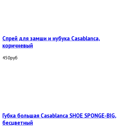
Спрей для замши и нубука Casablanca,
коричневый
450
руб
Губка большая Casablanca SHOE SPONGE-BIG,
бесцветный