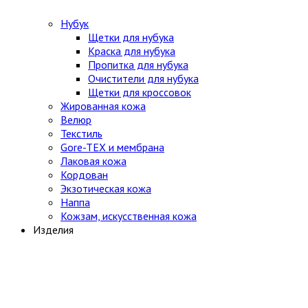
Нубук
Щетки для нубука
Краска для нубука
Пропитка для нубука
Очистители для нубука
Щетки для кроссовок
Жированная кожа
Велюр
Текстиль
Gore-TEX и мембрана
Лаковая кожа
Кордован
Экзотическая кожа
Наппа
Кожзам, искусственная кожа
Изделия