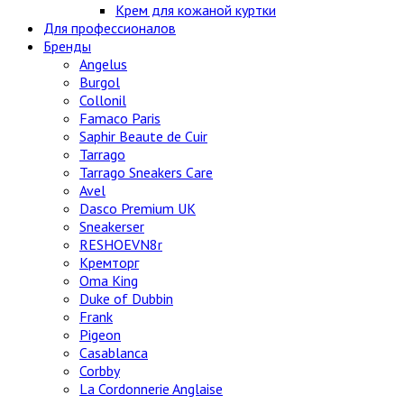
Крем для кожаной куртки
Для профессионалов
Бренды
Angelus
Burgol
Collonil
Famaco Paris
Saphir Beaute de Cuir
Tarrago
Tarrago Sneakers Care
Avel
Dasco Premium UK
Sneakerser
RESHOEVN8r
Кремторг
Oma King
Duke of Dubbin
Frank
Pigeon
Casablanca
Corbby
La Cordonnerie Anglaise