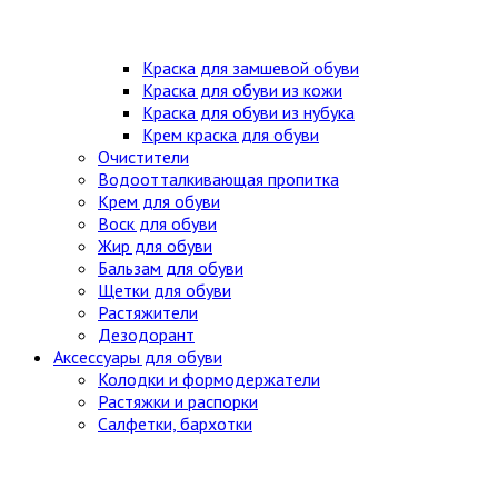
Краска для замшевой обуви
Краска для обуви из кожи
Краска для обуви из нубука
Крем краска для обуви
Очистители
Водоотталкивающая пропитка
Крем для обуви
Воск для обуви
Жир для обуви
Бальзам для обуви
Щетки для обуви
Растяжители
Дезодорант
Аксессуары для обуви
Колодки и формодержатели
Растяжки и распорки
Салфетки, бархотки