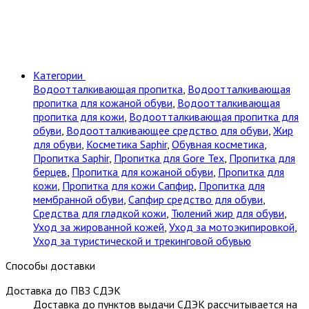
Категории
Водоотталкивающая пропитка
,
Водоотталкивающая
пропитка для кожаной обуви
,
Водоотталкивающая
пропитка для кожи
,
Водоотталкивающая пропитка для
обуви
,
Водоотталкивающее средство для обуви
,
Жир
для обуви
,
Косметика Saphir
,
Обувная косметика
,
Пропитка Saphir
,
Пропитка для Gore Tex
,
Пропитка для
берцев
,
Пропитка для кожаной обуви
,
Пропитка для
кожи
,
Пропитка для кожи Сапфир
,
Пропитка для
мембранной обуви
,
Сапфир средство для обуви
,
Средства для гладкой кожи
,
Тюлений жир для обуви
,
Уход за жированной кожей
,
Уход за мотоэкипировкой
,
Уход за туристической и трекинговой обувью
Способы доставки
Доставка до ПВЗ СДЭК
Доставка до пунктов выдачи СДЭК рассчитывается на