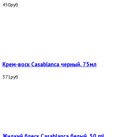
450
руб
Крем-воск Casablanca черный, 75мл
371
руб
Жидкий блеск Casablanca белый, 50 ml