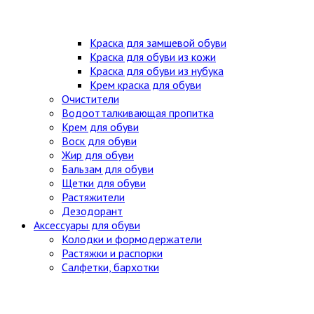
Краска для замшевой обуви
Краска для обуви из кожи
Краска для обуви из нубука
Крем краска для обуви
Очистители
Водоотталкивающая пропитка
Крем для обуви
Воск для обуви
Жир для обуви
Бальзам для обуви
Щетки для обуви
Растяжители
Дезодорант
Аксессуары для обуви
Колодки и формодержатели
Растяжки и распорки
Салфетки, бархотки