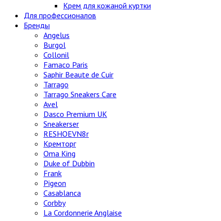
Крем для кожаной куртки
Для профессионалов
Бренды
Angelus
Burgol
Collonil
Famaco Paris
Saphir Beaute de Cuir
Tarrago
Tarrago Sneakers Care
Avel
Dasco Premium UK
Sneakerser
RESHOEVN8r
Кремторг
Oma King
Duke of Dubbin
Frank
Pigeon
Casablanca
Corbby
La Cordonnerie Anglaise