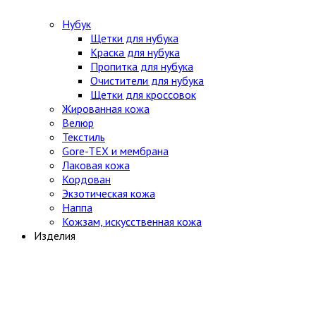
Нубук
Щетки для нубука
Краска для нубука
Пропитка для нубука
Очистители для нубука
Щетки для кроссовок
Жированная кожа
Велюр
Текстиль
Gore-TEX и мембрана
Лаковая кожа
Кордован
Экзотическая кожа
Наппа
Кожзам, искусственная кожа
Изделия